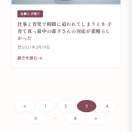
仕事と子育て
仕事と育児で時間に追われてしまうとき 子
育て真っ最中の部下さんの対応が素晴らし
かった
2021年2月19日
続きを読む
«
1
2
3
4
5
…
8
»