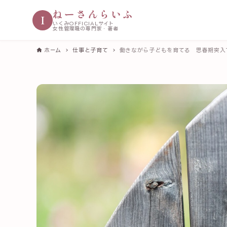
ねーさんらいふ
I
いくみOFFICIALサイト
女性管理職の専門家・著者
ホーム
仕事と子育て
働きながら子どもを育てる 思春期突入