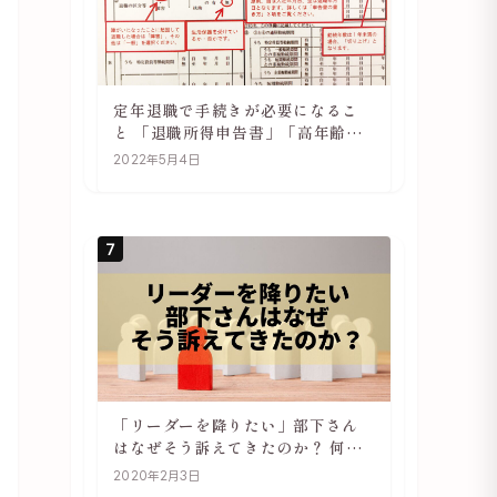
定年退職で手続きが必要になるこ
と 「退職所得申告書」「高年齢雇
用継続基本給付金受給資格確認」
2022年5月4日
7
「リーダーを降りたい」部下さん
はなぜそう訴えてきたのか？ 何が
辛いのか？ あらためて考えてみる
2020年2月3日