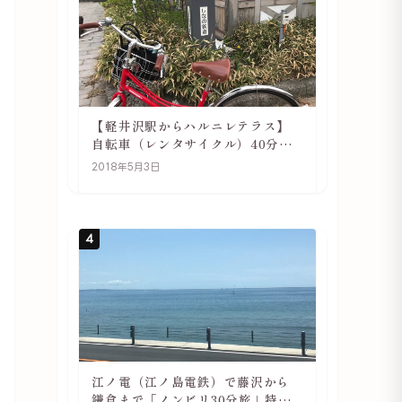
【軽井沢駅からハルニレテラス】
自転車（レンタサイクル）40分で
行ける 軽井沢旅行は自転車利用が
2018年5月3日
おススメ
4
江ノ電（江ノ島電鉄）で藤沢から
鎌倉まで「ノンビリ30分旅」特徴