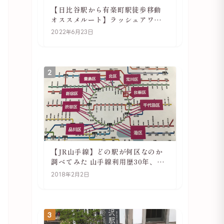
【日比谷駅から有楽町駅徒歩移動
オススメルート】ラッシュアワー
でも快適
2022年6月23日
2
【JR山手線】どの駅が何区なのか
調べてみた 山手線利用歴30年、私
の考察
2018年2月2日
3