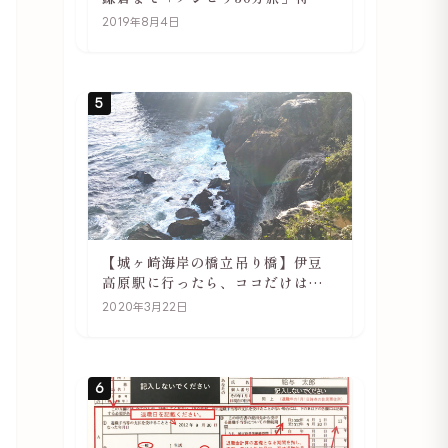
や駅の様子
2019年8月4日
5
【城ヶ崎海岸の橋立吊り橋】伊豆
高原駅に行ったら、ココだけは必
ず訪れてほしい
2020年3月22日
6