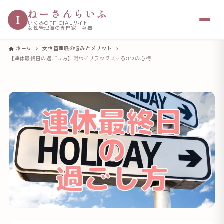
ねーさんらいふ
I
いくみOFFICIALサイト
女性管理職の専門家・著者
ホーム
女性管理職の悩みとメリット
【連休最終日の過ごし方】戦わずリラックスする3つの心得