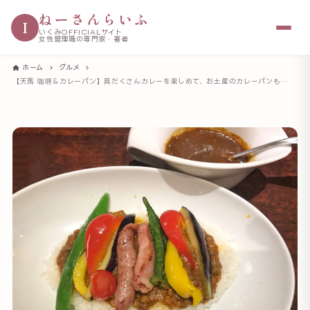
ねーさんらいふ
I
いくみOFFICIALサイト
女性管理職の専門家・著者
ホーム
グルメ
【天馬 咖喱＆カレーパン】具だくさんカレーを楽しめて、お土産のカレーパンも美味しいお店