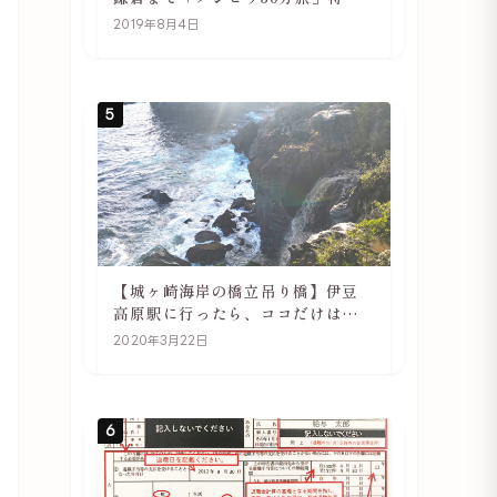
や駅の様子
2019年8月4日
5
【城ヶ崎海岸の橋立吊り橋】伊豆
高原駅に行ったら、ココだけは必
ず訪れてほしい
2020年3月22日
6