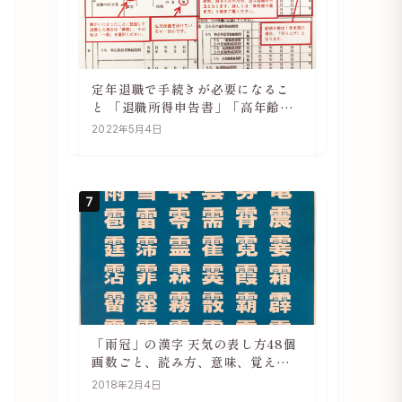
定年退職で手続きが必要になるこ
と 「退職所得申告書」「高年齢雇
用継続基本給付金受給資格確認」
2022年5月4日
7
「雨冠」の漢字 天気の表し方48個
画数ごと、読み方、意味、覚え方
をご紹介
2018年2月4日