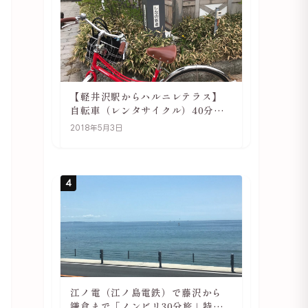
【軽井沢駅からハルニレテラス】
自転車（レンタサイクル）40分で
行ける 軽井沢旅行は自転車利用が
2018年5月3日
おススメ
4
江ノ電（江ノ島電鉄）で藤沢から
鎌倉まで「ノンビリ30分旅」特徴