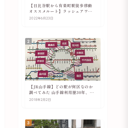
【日比谷駅から有楽町駅徒歩移動
オススメルート】ラッシュアワー
でも快適
2022年6月23日
2
【JR山手線】どの駅が何区なのか
調べてみた 山手線利用歴30年、私
の考察
2018年2月2日
3