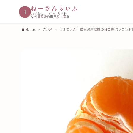
ねーさんらいふ
I
いくみOFFICIALサイト
女性管理職の専門家・著者
ホーム
グルメ
【はまさき】佐賀県唐津市の独自栽培ブランド