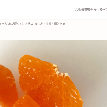
女性管理職の方へ
初め
みかん 皮が薄くて甘さ極上 食べ方・特徴・購入方法