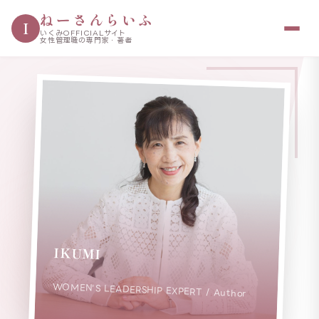
ねーさんらいふ
I
いくみOFFICIALサイト
女性管理職の専門家・著者
IKUMI
WOMEN'S LEADERSHIP EXPERT / Author