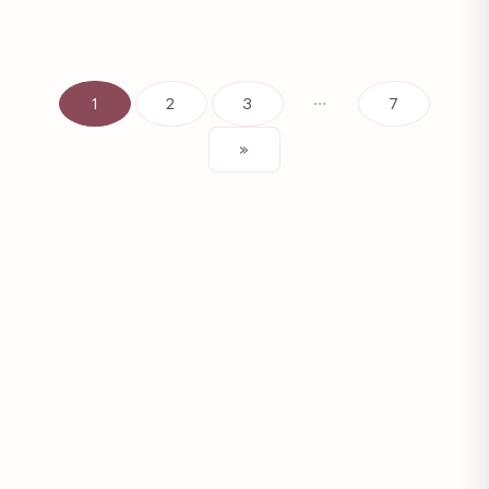
1
2
3
…
7
»