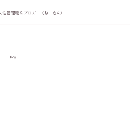
女性管理職＆ブロガー（ねーさん）
広告