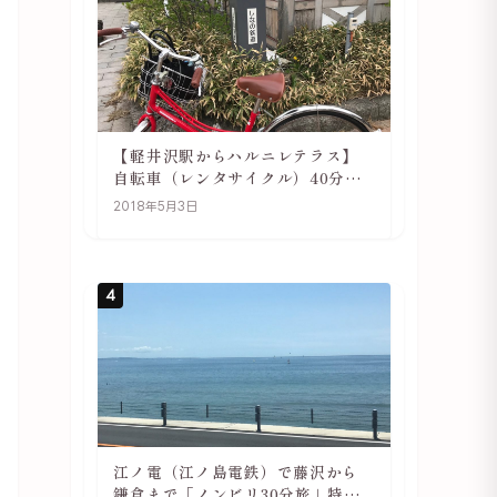
【軽井沢駅からハルニレテラス】
自転車（レンタサイクル）40分で
行ける 軽井沢旅行は自転車利用が
2018年5月3日
おススメ
4
江ノ電（江ノ島電鉄）で藤沢から
鎌倉まで「ノンビリ30分旅」特徴