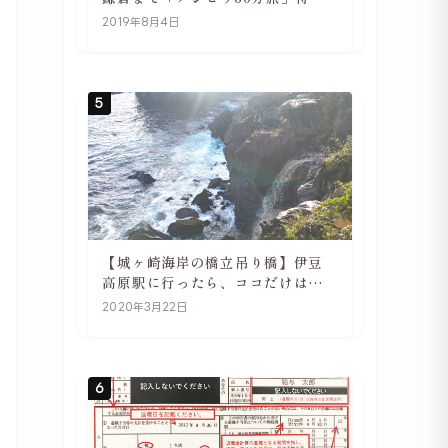
や駅の様子
2019年8月4日
5
【城ヶ崎海岸の橋立吊り橋】伊豆
高原駅に行ったら、ココだけは必
ず訪れてほしい
2020年3月22日
6