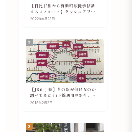
【日比谷駅から有楽町駅徒歩移動
オススメルート】ラッシュアワー
でも快適
2022年6月23日
2
【JR山手線】どの駅が何区なのか
調べてみた 山手線利用歴30年、私
の考察
2018年2月2日
3