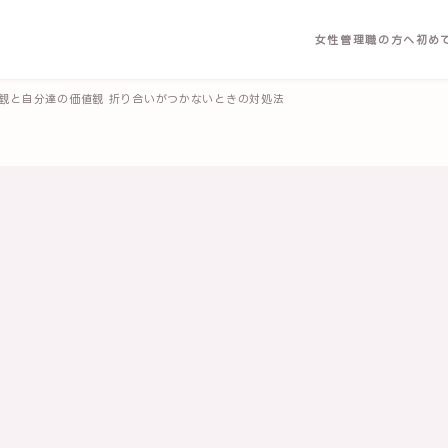
女性管理職の方へ
初め
観と自分達の価値観 折り合いがつかないときの対処法