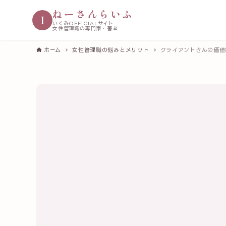
ねーさんらいふ
I
いくみOFFICIALサイト
女性管理職の専門家・著者
ホーム
女性管理職の悩みとメリット
クライアントさんの価値