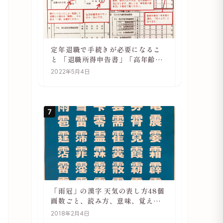
定年退職で手続きが必要になるこ
と 「退職所得申告書」「高年齢雇
用継続基本給付金受給資格確認」
2022年5月4日
7
「雨冠」の漢字 天気の表し方48個
画数ごと、読み方、意味、覚え方
をご紹介
2018年2月4日