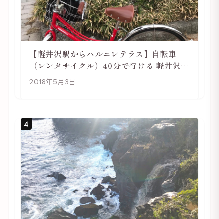
【軽井沢駅からハルニレテラス】自転車
（レンタサイクル）40分で行ける 軽井沢旅
行は自転車利用がおススメ
2018年5月3日
4