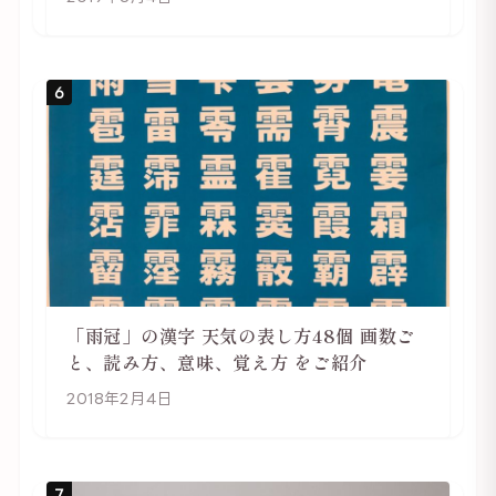
6
「雨冠」の漢字 天気の表し方48個 画数ご
と、読み方、意味、覚え方 をご紹介
2018年2月4日
7