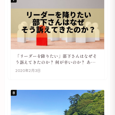
「リーダーを降りたい」部下さんはなぜそ
う訴えてきたのか？ 何が辛いのか？ あらた
めて考えてみる
2020年2月3日
8