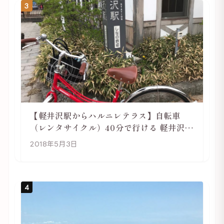
3
【軽井沢駅からハルニレテラス】自転車
（レンタサイクル）40分で行ける 軽井沢旅
行は自転車利用がおススメ
2018年5月3日
4