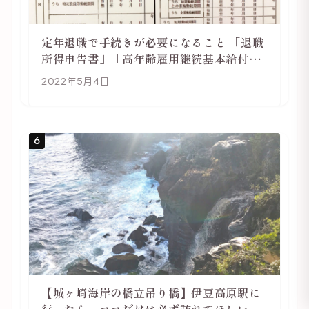
定年退職で手続きが必要になること 「退職
所得申告書」「高年齢雇用継続基本給付金
受給資格確認」
2022年5月4日
6
【城ヶ崎海岸の橋立吊り橋】伊豆高原駅に