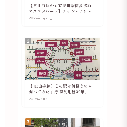
【日比谷駅から有楽町駅徒歩移動
オススメルート】ラッシュアワー
でも快適
2022年6月23日
2
【JR山手線】どの駅が何区なのか
調べてみた 山手線利用歴30年、私
の考察
2018年2月2日
3