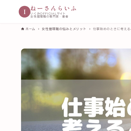
ねーさんらいふ
I
いくみOFFICIALサイト
女性管理職の専門家・著者
ホーム
女性管理職の悩みとメリット
仕事始めのときに考える