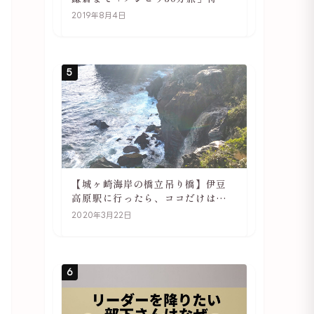
や駅の様子
2019年8月4日
5
【城ヶ崎海岸の橋立吊り橋】伊豆
高原駅に行ったら、ココだけは必
ず訪れてほしい
2020年3月22日
6