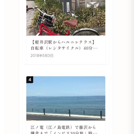
【軽井沢駅からハルニレテラス】
自転車（レンタサイクル）40分で
行ける 軽井沢旅行は自転車利用が
2018年5月3日
おススメ
4
江ノ電（江ノ島電鉄）で藤沢から
鎌倉まで「ノンビリ30分旅」特徴