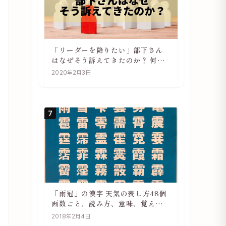
「リーダーを降りたい」部下さん
はなぜそう訴えてきたのか？ 何が
辛いのか？ あらためて考えてみる
2020年2月3日
7
「雨冠」の漢字 天気の表し方48個
画数ごと、読み方、意味、覚え方
をご紹介
2018年2月4日