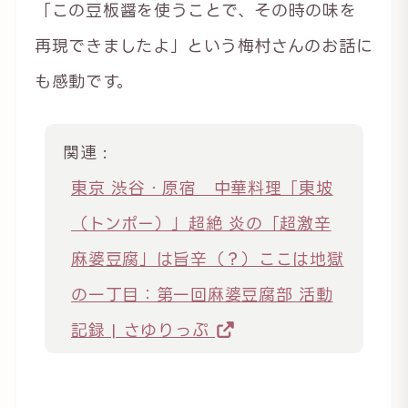
「この豆板醤を使うことで、その時の味を
再現できましたよ」という梅村さんのお話に
も感動です。
関連 :
東京 渋谷・原宿 中華料理「東坡
（トンポー）」超絶 炎の「超激辛
麻婆豆腐」は旨辛（？）ここは地獄
の一丁目：第一回麻婆豆腐部 活動
記録 | さゆりっぷ