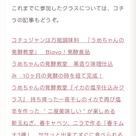
これまでに参加したクラスについては、コチ
ラの記事もどうぞ。
コ
チュジャンは万能調味料 「うめちゃんの
発酵教室」 Blavo！発酵食品
うめちゃんの発酵教室 寒造り味噌仕込
み 10ヶ月の発酵の時を経て完成！
うめちゃんの発酵教室『イカの塩辛仕込みク
ラス』 持ち帰った一夜干しのイカで再び塩
辛を作った ＂二度美味しい＂が楽しめる
新玉ねぎ、春キャベツ、ニラで作る「春キム
チ3種」 ササッと出来てすぐに食べられる