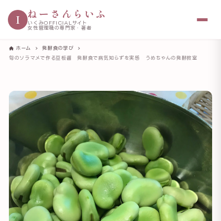
ねーさんらいふ
I
いくみOFFICIALサイト
女性管理職の専門家・著者
ホーム
発酵食の学び
旬のソラマメで作る豆板醤 発酵食で病気知らずを実感 うめちゃんの発酵教室