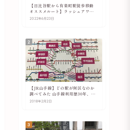
【日比谷駅から有楽町駅徒歩移動
オススメルート】ラッシュアワー
でも快適
2022年6月23日
2
【JR山手線】どの駅が何区なのか
調べてみた 山手線利用歴30年、私
の考察
2018年2月2日
3