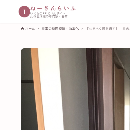
ねーさんらいふ
I
いくみOFFICIALサイト
女性管理職の専門家・著者
ホーム
家事の時間短縮・効率化
『なるべく風を通す』 家の