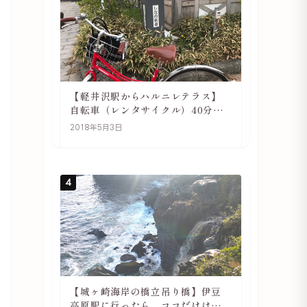
【軽井沢駅からハルニレテラス】
自転車（レンタサイクル）40分で
行ける 軽井沢旅行は自転車利用が
2018年5月3日
おススメ
4
【城ヶ崎海岸の橋立吊り橋】伊豆
高原駅に行ったら、ココだけは必