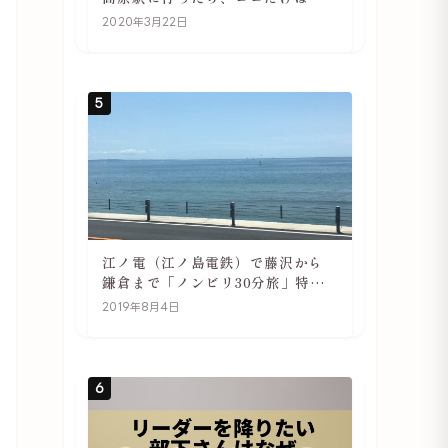
ず訪れてほしい
2020年3月22日
5
江ノ電（江ノ島電鉄）で藤沢から
鎌倉まで「ノンビリ30分旅」特徴
や駅の様子
2019年8月4日
6