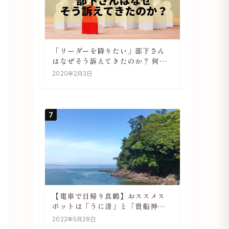
「リーダーを降りたい」部下さん
はなぜそう訴えてきたのか？ 何が
辛いのか？ あらためて考えてみる
2020年2月3日
7
【電車で日帰り真鶴】おススメス
ポットは「うに清」と「貴船神
社」
2022年5月28日