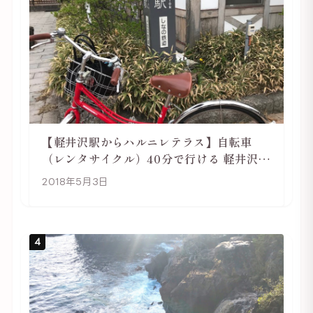
【軽井沢駅からハルニレテラス】自転車
（レンタサイクル）40分で行ける 軽井沢旅
行は自転車利用がおススメ
2018年5月3日
4