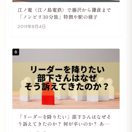
江ノ電（江ノ島電鉄）で藤沢から鎌倉まで
「ノンビリ30分旅」特徴や駅の様子
2019年8月4日
6
「リーダーを降りたい」部下さんはなぜそ
う訴えてきたのか？ 何が辛いのか？ あらた
めて考えてみる