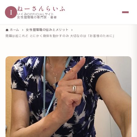
ねーさんらいふ
I
いくみOFFICIALサイト
女性管理職の専門家・著者
ホーム
女性管理職の悩みとメリット
問題は起これど とにかく身体を動かすのみ 大切なのは「お客様のために」