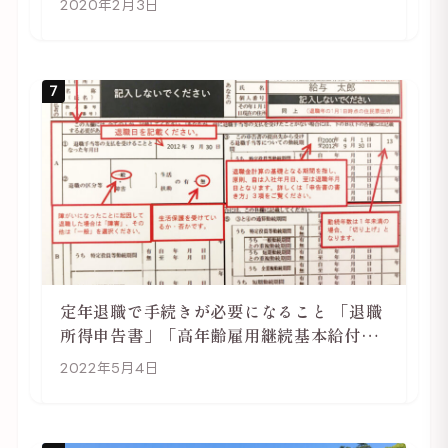
2020年2月3日
7
定年退職で手続きが必要になること 「退職
所得申告書」「高年齢雇用継続基本給付金
受給資格確認」
2022年5月4日