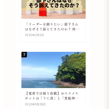
「リーダーを降りたい」部下さん
はなぜそう訴えてきたのか？ 何が
辛いのか？ あらためて考えてみる
2020年2月3日
7
【電車で日帰り真鶴】おススメス
ポットは「うに清」と「貴船神
社」
2022年5月28日