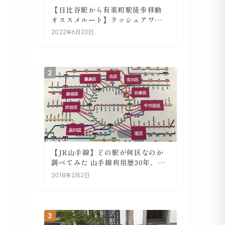
【日比谷駅から有楽町駅徒歩移動
オススメルート】ラッシュアワー
でも快適
2022年6月23日
2
【JR山手線】どの駅が何区なのか
調べてみた 山手線利用歴30年、私
の考察
2018年2月2日
3