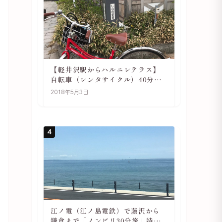
【軽井沢駅からハルニレテラス】
自転車（レンタサイクル）40分で
行ける 軽井沢旅行は自転車利用が
2018年5月3日
おススメ
4
江ノ電（江ノ島電鉄）で藤沢から
鎌倉まで「ノンビリ30分旅」特徴