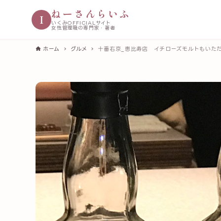
ねーさんらいふ
I
いくみOFFICIALサイト
女性管理職の専門家・著者
ホーム
グルメ
十番右京_恵比寿店 イチローズモルトもいた