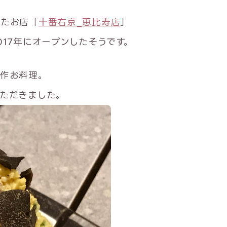
ったお店「
十番右京_恵比寿店
」
17年にオープンしたそうです。
創作お料理。
ただきました。