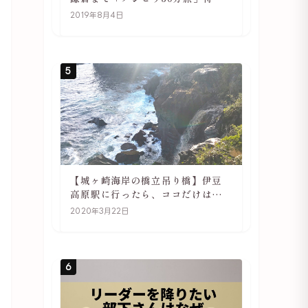
や駅の様子
2019年8月4日
5
【城ヶ崎海岸の橋立吊り橋】伊豆
高原駅に行ったら、ココだけは必
ず訪れてほしい
2020年3月22日
6