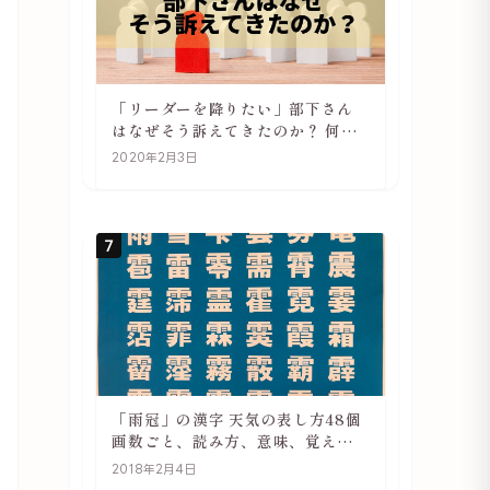
「リーダーを降りたい」部下さん
はなぜそう訴えてきたのか？ 何が
辛いのか？ あらためて考えてみる
2020年2月3日
7
「雨冠」の漢字 天気の表し方48個
画数ごと、読み方、意味、覚え方
をご紹介
2018年2月4日