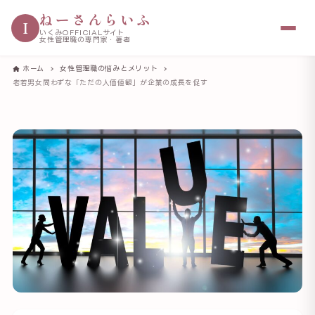
ねーさんらいふ
I
いくみOFFICIALサイト
女性管理職の専門家・著者
ホーム
女性管理職の悩みとメリット
老若男女問わずな「ただの人価値観」が企業の成長を促す