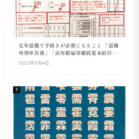
定年退職で手続きが必要になること 「退職
所得申告書」「高年齢雇用継続基本給付金
受給資格確認」
2022年5月4日
7