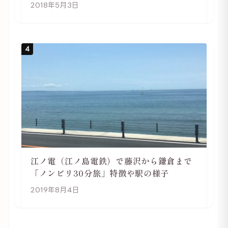
行は自転車利用がおススメ
2018年5月3日
4
江ノ電（江ノ島電鉄）で藤沢から鎌倉まで
「ノンビリ30分旅」特徴や駅の様子
2019年8月4日