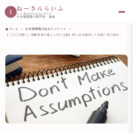
ねーさんらいふ
I
いくみOFFICIALサイト
女性管理職の専門家・著者
ホーム
女性管理職の悩みとメリット
【「◯◯が悪い」他責思考の落とし穴に注意】思い込み解放して本筋へ取り組むことが大切