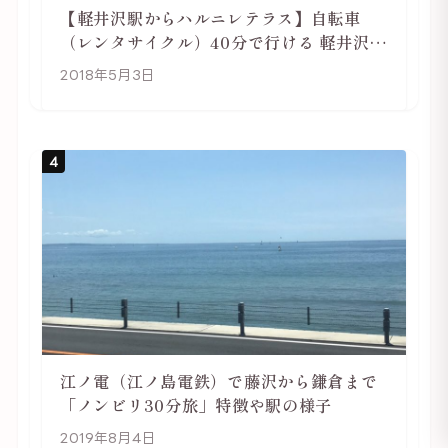
【軽井沢駅からハルニレテラス】自転車
（レンタサイクル）40分で行ける 軽井沢旅
行は自転車利用がおススメ
2018年5月3日
4
江ノ電（江ノ島電鉄）で藤沢から鎌倉まで
「ノンビリ30分旅」特徴や駅の様子
2019年8月4日