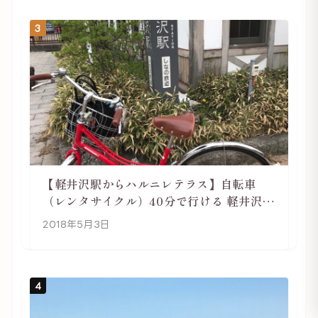
3
【軽井沢駅からハルニレテラス】自転車
（レンタサイクル）40分で行ける 軽井沢旅
行は自転車利用がおススメ
2018年5月3日
4