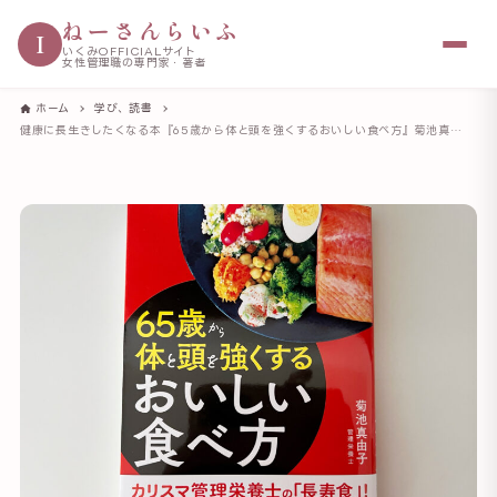
ねーさんらいふ
I
いくみOFFICIALサイト
女性管理職の専門家・著者
ホーム
学び、読書
健康に長生きしたくなる本『65歳から体と頭を強くするおいしい食べ方』菊池真由子 著