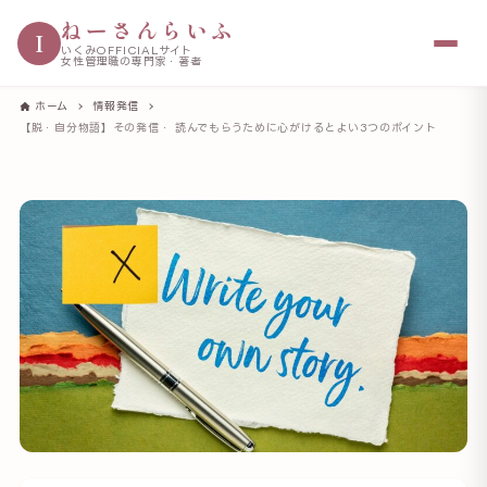
ねーさんらいふ
I
いくみOFFICIALサイト
女性管理職の専門家・著者
ホーム
情報発信
【脱・自分物語】その発信・ 読んでもらうために心がけるとよい3つのポイント