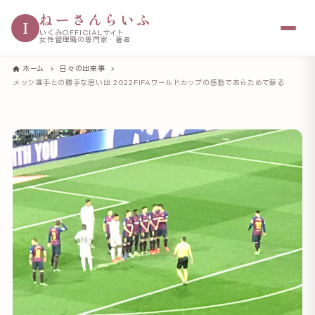
ねーさんらいふ
I
いくみOFFICIALサイト
女性管理職の専門家・著者
ホーム
日々の出来事
メッシ選手との勝手な思い出 2022FIFAワールドカップの感動であらためて蘇る