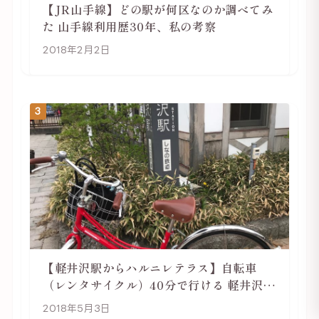
【JR山手線】どの駅が何区なのか調べてみ
た 山手線利用歴30年、私の考察
2018年2月2日
3
【軽井沢駅からハルニレテラス】自転車
（レンタサイクル）40分で行ける 軽井沢旅
行は自転車利用がおススメ
2018年5月3日