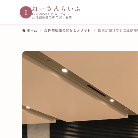
ねーさんらいふ
I
いくみOFFICIALサイト
女性管理職の専門家・著者
ホーム
女性管理職の悩みとメリット
部署が離れてもご連絡を