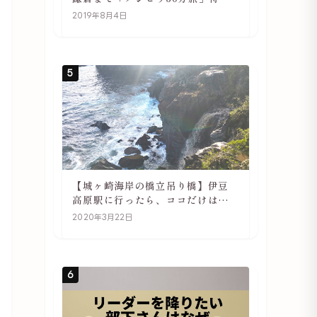
や駅の様子
2019年8月4日
5
【城ヶ崎海岸の橋立吊り橋】伊豆
高原駅に行ったら、ココだけは必
ず訪れてほしい
2020年3月22日
6