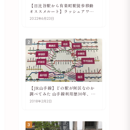
【日比谷駅から有楽町駅徒歩移動
オススメルート】ラッシュアワー
でも快適
2022年6月23日
2
【JR山手線】どの駅が何区なのか
調べてみた 山手線利用歴30年、私
の考察
2018年2月2日
3