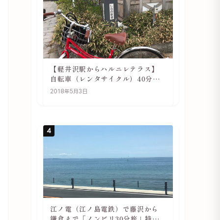
【軽井沢駅からハルニレテラス】
自転車（レンタサイクル）40分で
行ける 軽井沢旅行は自転車利用が
2018年5月3日
おススメ
4
江ノ電（江ノ島電鉄）で藤沢から
鎌倉まで「ノンビリ30分旅」特徴