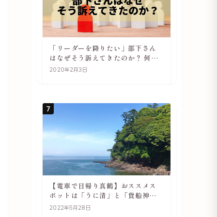
「リーダーを降りたい」部下さん
はなぜそう訴えてきたのか？ 何が
辛いのか？ あらためて考えてみる
2020年2月3日
7
【電車で日帰り真鶴】おススメス
ポットは「うに清」と「貴船神
社」
2022年5月28日