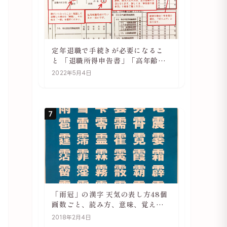
定年退職で手続きが必要になるこ
と 「退職所得申告書」「高年齢雇
用継続基本給付金受給資格確認」
2022年5月4日
7
「雨冠」の漢字 天気の表し方48個
画数ごと、読み方、意味、覚え方
をご紹介
2018年2月4日