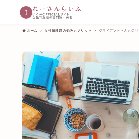
ねーさんらいふ
I
いくみOFFICIALサイト
女性管理職の専門家・著者
ホーム
女性管理職の悩みとメリット
クライアントさんとのリ