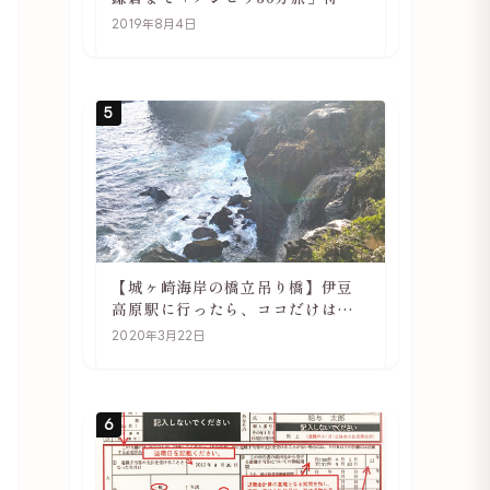
や駅の様子
2019年8月4日
5
【城ヶ崎海岸の橋立吊り橋】伊豆
高原駅に行ったら、ココだけは必
ず訪れてほしい
2020年3月22日
6