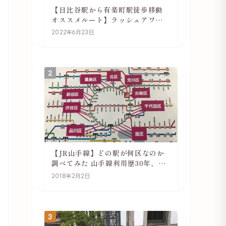
【日比谷駅から有楽町駅徒歩移動
オススメルート】ラッシュアワー
でも快適
2022年6月23日
2
【JR山手線】どの駅が何区なのか
調べてみた 山手線利用歴30年、私
の考察
2018年2月2日
3