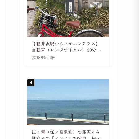
【軽井沢駅からハルニレテラス】
自転車（レンタサイクル）40分で
行ける 軽井沢旅行は自転車利用が
2018年5月3日
おススメ
4
江ノ電（江ノ島電鉄）で藤沢から
鎌倉まで「ノンビリ30分旅」特徴