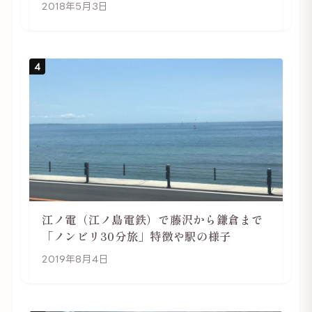
行は自転車利用がおススメ
2018年5月3日
4
江ノ電（江ノ島電鉄）で藤沢から鎌倉まで
「ノンビリ30分旅」特徴や駅の様子
2019年8月4日