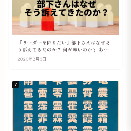
「リーダーを降りたい」部下さんはなぜそ
う訴えてきたのか？ 何が辛いのか？ あらた
めて考えてみる
2020年2月3日
7