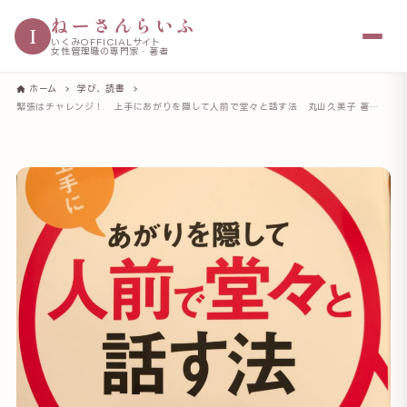
ねーさんらいふ
I
いくみOFFICIALサイト
女性管理職の専門家・著者
ホーム
学び、読書
緊張はチャレンジ！ 上手にあがりを隠して人前で堂々と話す法 丸山久美子 著（同文館出版）