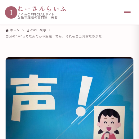
ねーさんらいふ
I
いくみOFFICIALサイト
女性管理職の専門家・著者
ホーム
日々の出来事
自分の”声”ってなんだか不思議 でも、それも自己洞察なのかな