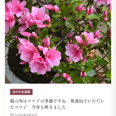
日々の出来事
桜の次はツツジの季節ですね 筑波山でいただい
たツツジ 今年も咲きました
2018年4月4日