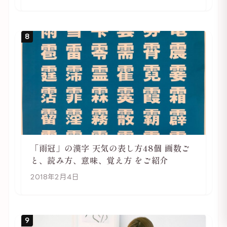
8
「雨冠」の漢字 天気の表し方48個 画数ご
と、読み方、意味、覚え方 をご紹介
2018年2月4日
9