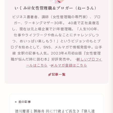
いくみ@女性管理職＆ブロガー（ねーさん）
ビジネス書著者、講師（女性管理職の専門家）、ブロ
ガー、ワーキングマザー30年。 40歳で正社員復活
し、現在は元上場企業で21年管理職。「人生100年、
仕事やライフワークや色んなことにチャレンジしつ
つ、めいっぱい楽しもう！」というビジョンのもとブ
ログを始めとして、SNS、メルマガで情報発信中。山手
線 全駅の記事も人気。2023年4月初出版『女性管理
職が悩んだ時に読む本』好評発売中。 →
詳しいプロフィ
ールはこちら
→
メルマガ登録はこちら
記事一覧
« 前の記事
徳川慶喜と勝海舟 共に77歳まで長生き『偉人達