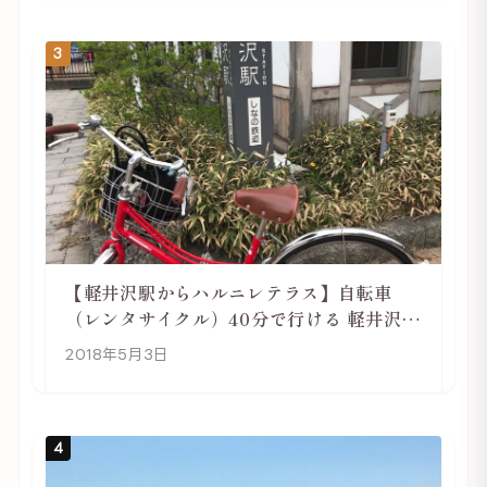
3
【軽井沢駅からハルニレテラス】自転車
（レンタサイクル）40分で行ける 軽井沢旅
行は自転車利用がおススメ
2018年5月3日
4