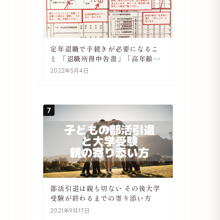
定年退職で手続きが必要になるこ
と 「退職所得申告書」「高年齢雇
用継続基本給付金受給資格確認」
2022年5月4日
7
部活引退は親も切ない その後大学
受験が終わるまでの寄り添い方
2021年9月17日