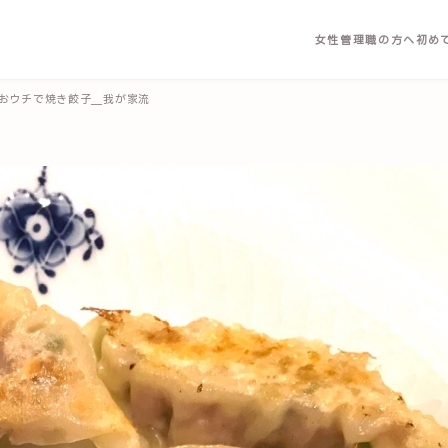
女性管理職の方へ
初め
おウチで焼き餃子＿我が家流