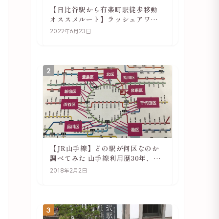
【日比谷駅から有楽町駅徒歩移動
オススメルート】ラッシュアワー
でも快適
2022年6月23日
2
【JR山手線】どの駅が何区なのか
調べてみた 山手線利用歴30年、私
の考察
2018年2月2日
3