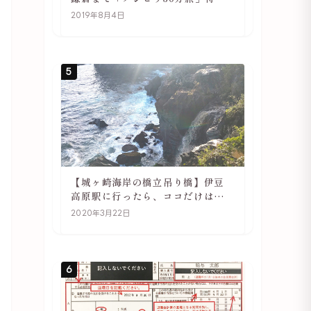
や駅の様子
2019年8月4日
5
【城ヶ崎海岸の橋立吊り橋】伊豆
高原駅に行ったら、ココだけは必
ず訪れてほしい
2020年3月22日
6