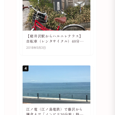
【軽井沢駅からハルニレテラス】
自転車（レンタサイクル）40分で
行ける 軽井沢旅行は自転車利用が
2018年5月3日
おススメ
4
江ノ電（江ノ島電鉄）で藤沢から
鎌倉まで「ノンビリ30分旅」特徴