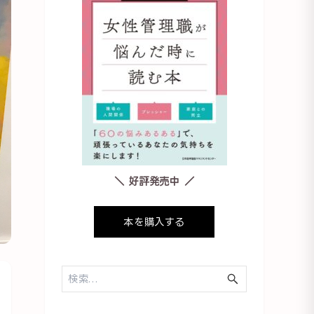
＼ 好評発売中 ／
本を購入する