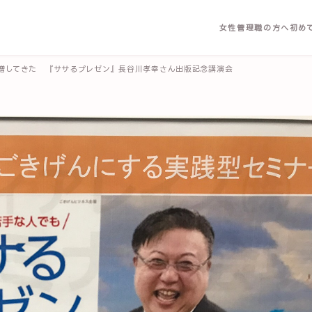
女性管理職の方へ
初め
増してきた 『ササるプレゼン』長谷川孝幸さん出版記念講演会