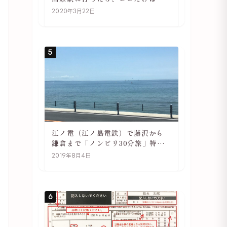
ず訪れてほしい
2020年3月22日
5
江ノ電（江ノ島電鉄）で藤沢から
鎌倉まで「ノンビリ30分旅」特徴
や駅の様子
2019年8月4日
6