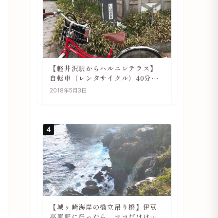
【軽井沢駅からハルニレテラス】
自転車（レンタサイクル）40分で
行ける 軽井沢旅行は自転車利用が
2018年5月3日
おススメ
4
【城ヶ崎海岸の橋立吊り橋】伊豆
高原駅に行ったら、ココだけは必