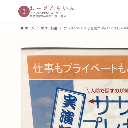
ねーさんらいふ
I
いくみOFFICIALサイト
女性管理職の専門家・著者
ホーム
学び、読書
プレゼンへの苦手意識が薄らいで楽しみが