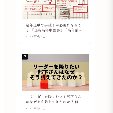
定年退職で手続きが必要になるこ
と 「退職所得申告書」「高年齢雇
用継続基本給付金受給資格確認」
2022年5月4日
7
「リーダーを降りたい」部下さん
はなぜそう訴えてきたのか？ 何が
辛いのか？ あらためて考えてみる
2020年2月3日