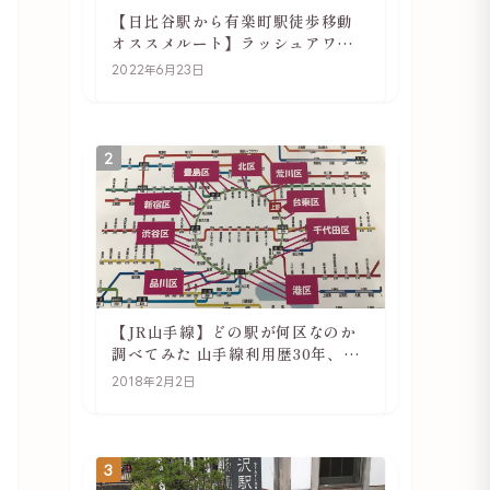
【日比谷駅から有楽町駅徒歩移動
オススメルート】ラッシュアワー
でも快適
2022年6月23日
2
【JR山手線】どの駅が何区なのか
調べてみた 山手線利用歴30年、私
の考察
2018年2月2日
3