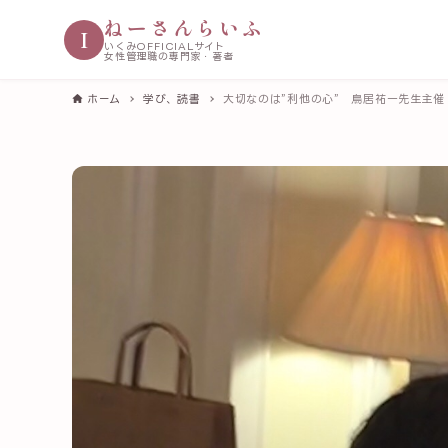
ねーさんらいふ
I
いくみOFFICIALサイト
女性管理職の専門家・著者
ホーム
学び、読書
大切なのは”利他の心” 鳥居祐一先生主