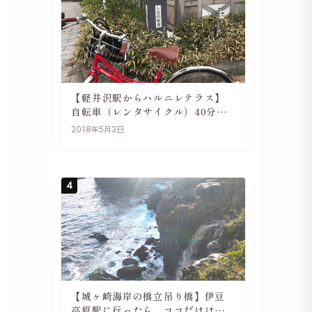
【軽井沢駅からハルニレテラス】
自転車（レンタサイクル）40分で
行ける 軽井沢旅行は自転車利用が
2018年5月3日
おススメ
4
【城ヶ崎海岸の橋立吊り橋】伊豆
高原駅に行ったら、ココだけは必