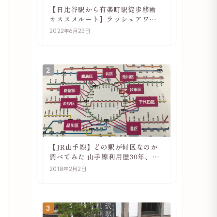
【日比谷駅から有楽町駅徒歩移動
オススメルート】ラッシュアワー
でも快適
2022年6月23日
2
【JR山手線】どの駅が何区なのか
調べてみた 山手線利用歴30年、私
の考察
2018年2月2日
3