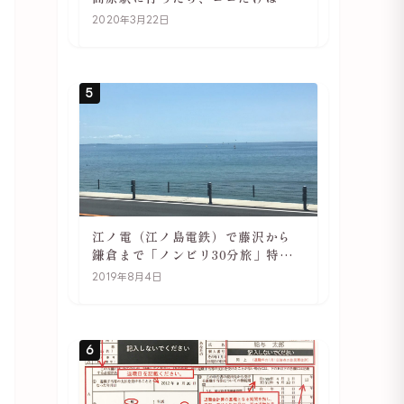
ず訪れてほしい
2020年3月22日
5
江ノ電（江ノ島電鉄）で藤沢から
鎌倉まで「ノンビリ30分旅」特徴
や駅の様子
2019年8月4日
6