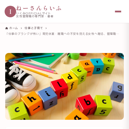
ねーさんらいふ
I
いくみOFFICIALサイト
女性管理職の専門家・著者
ホーム
仕事と子育て
「仕事のブランクが怖い」育児休業・離職への不安を抱える女性へ贈る、管理職20年の本音メッセージ