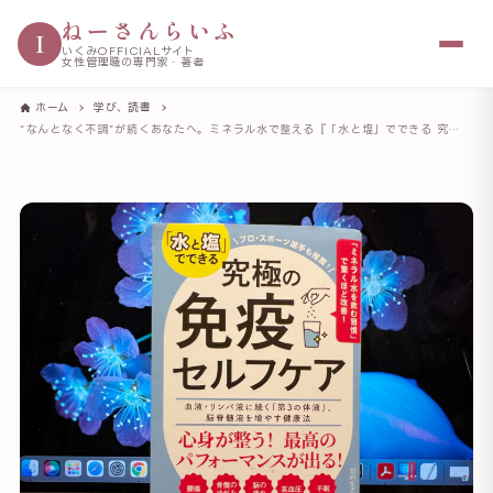
ねーさんらいふ
I
いくみOFFICIALサイト
女性管理職の専門家・著者
ホーム
学び、読書
“なんとなく不調”が続くあなたへ。ミネラル水で整える『「水と塩」でできる 究極の免疫セルフケア』