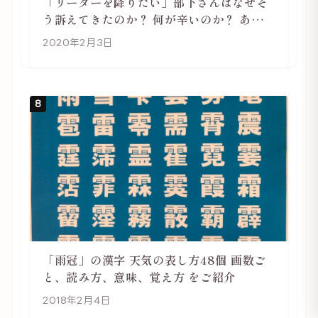
「リーダーを降りたい」部下さんはなぜそ
う訴えてきたのか？ 何が辛いのか？ あらた
めて考えてみる
2020年2月3日
8
「雨冠」の漢字 天気の表し方48個 画数ご
と、読み方、意味、覚え方 をご紹介
2018年2月4日