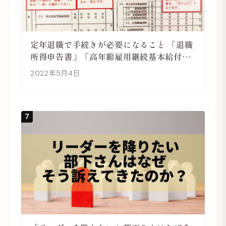
定年退職で手続きが必要になること 「退職
所得申告書」「高年齢雇用継続基本給付金
受給資格確認」
2022年5月4日
7