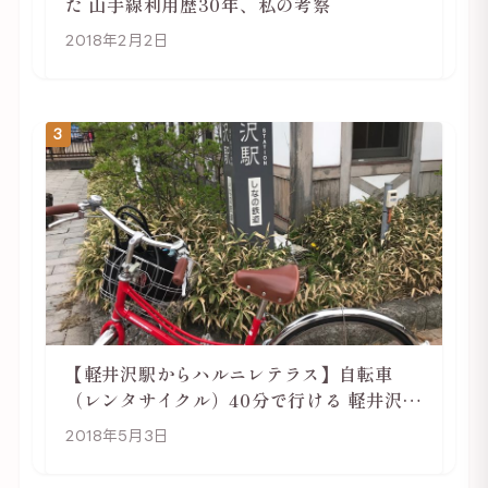
た 山手線利用歴30年、私の考察
2018年2月2日
3
【軽井沢駅からハルニレテラス】自転車
（レンタサイクル）40分で行ける 軽井沢旅
行は自転車利用がおススメ
2018年5月3日