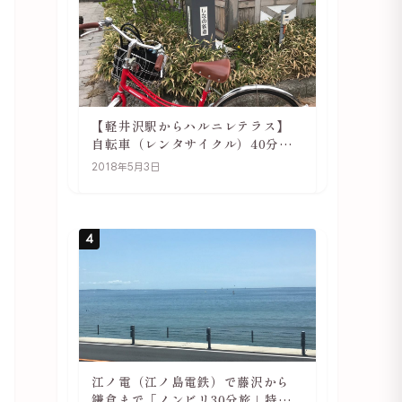
【軽井沢駅からハルニレテラス】
自転車（レンタサイクル）40分で
行ける 軽井沢旅行は自転車利用が
2018年5月3日
おススメ
4
江ノ電（江ノ島電鉄）で藤沢から
鎌倉まで「ノンビリ30分旅」特徴