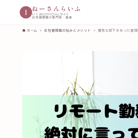
ねーさんらいふ
I
いくみOFFICIALサイト
女性管理職の専門家・著者
ホーム
女性管理職の悩みとメリット
優秀な部下を失った管理