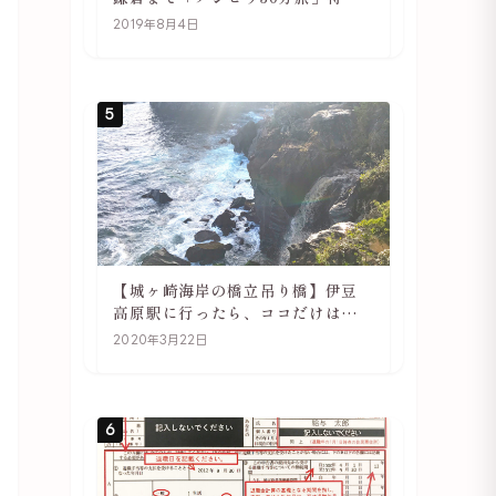
や駅の様子
2019年8月4日
5
【城ヶ崎海岸の橋立吊り橋】伊豆
高原駅に行ったら、ココだけは必
ず訪れてほしい
2020年3月22日
6