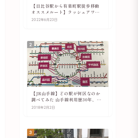
【日比谷駅から有楽町駅徒歩移動
オススメルート】ラッシュアワー
でも快適
2022年6月23日
2
【JR山手線】どの駅が何区なのか
調べてみた 山手線利用歴30年、私
の考察
2018年2月2日
3