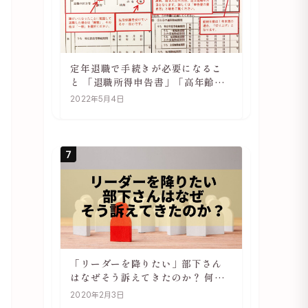
定年退職で手続きが必要になるこ
と 「退職所得申告書」「高年齢雇
用継続基本給付金受給資格確認」
2022年5月4日
7
「リーダーを降りたい」部下さん
はなぜそう訴えてきたのか？ 何が
辛いのか？ あらためて考えてみる
2020年2月3日