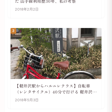
た 山手線利用歴30年、私の考察
2018年2月2日
3
【軽井沢駅からハルニレテラス】自転車
（レンタサイクル）40分で行ける 軽井沢旅
行は自転車利用がおススメ
2018年5月3日