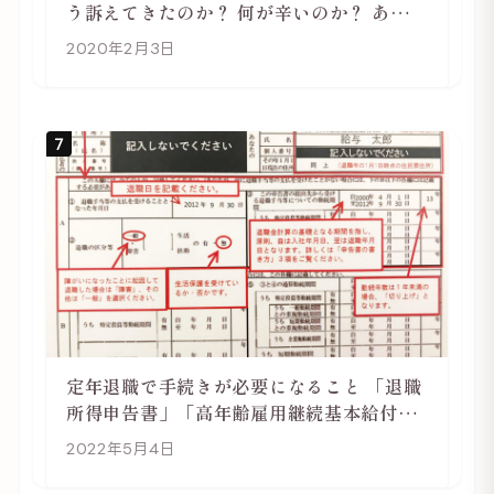
う訴えてきたのか？ 何が辛いのか？ あらた
めて考えてみる
2020年2月3日
7
定年退職で手続きが必要になること 「退職
所得申告書」「高年齢雇用継続基本給付金
受給資格確認」
2022年5月4日