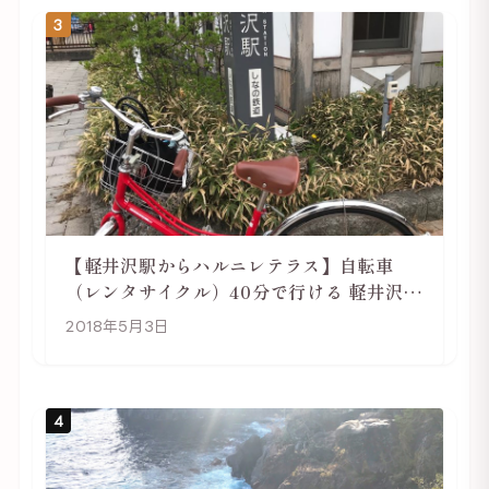
3
【軽井沢駅からハルニレテラス】自転車
（レンタサイクル）40分で行ける 軽井沢旅
行は自転車利用がおススメ
2018年5月3日
4