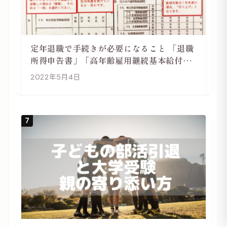
定年退職で手続きが必要になること 「退職
所得申告書」「高年齢雇用継続基本給付金
受給資格確認」
2022年5月4日
7