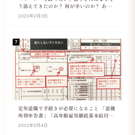
う訴えてきたのか？ 何が辛いのか？ あらた
めて考えてみる
2020年2月3日
7
定年退職で手続きが必要になること 「退職
所得申告書」「高年齢雇用継続基本給付金
受給資格確認」
2022年5月4日