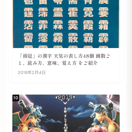
「雨冠」の漢字 天気の表し方48個 画数ご
と、読み方、意味、覚え方 をご紹介
2018年2月4日
10