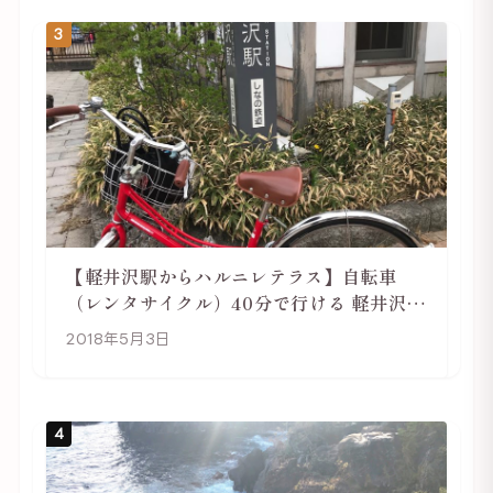
3
【軽井沢駅からハルニレテラス】自転車
（レンタサイクル）40分で行ける 軽井沢旅
行は自転車利用がおススメ
2018年5月3日
4