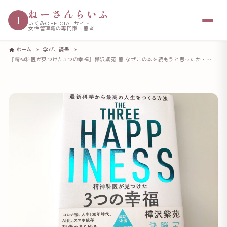
ねーさんらいふ
I
いくみOFFICIALサイト
女性管理職の専門家・著者
ホーム
学び、読書
『精神科医が見つけた3つの幸福』樺沢紫苑 著 なぜこの本を読もうと思ったか・読んで得たこと・行動してみたこと