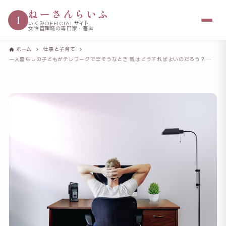
ねーさんらいふ
I
いくみOFFICIALサイト
女性管理職の専門家・著者
ホーム
仕事と子育て
一人暮らしの子どもがテレワークで辛そうなとき 親はどうすればよいのだろう？ 困ったらどうぞ相談してね、と伝える