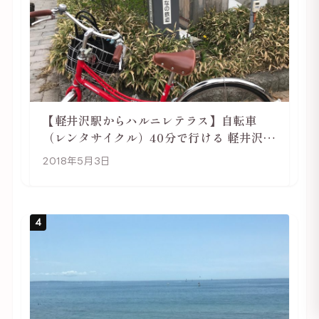
【軽井沢駅からハルニレテラス】自転車
（レンタサイクル）40分で行ける 軽井沢旅
行は自転車利用がおススメ
2018年5月3日
4