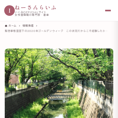
ねーさんらいふ
I
いくみOFFICIALサイト
女性管理職の専門家・著者
ホーム
情報発信
緊急事態宣言下の2020年ゴールデンウィーク この状況だからこそ経験した3つのこと