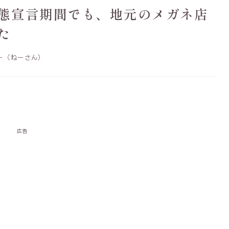
態宣言期間でも、地元のメガネ店
た
ー（ねーさん）
広告