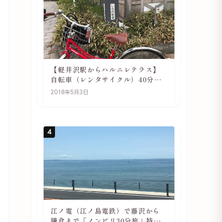
【軽井沢駅からハルニレテラス】
自転車（レンタサイクル）40分で
行ける 軽井沢旅行は自転車利用が
2018年5月3日
おススメ
4
江ノ電（江ノ島電鉄）で藤沢から
鎌倉まで「ノンビリ30分旅」特徴