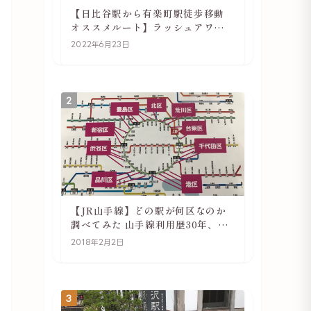
【日比谷駅から有楽町駅徒歩移動
オススメルート】ラッシュアワー
でも快適
2022年6月23日
2
【JR山手線】どの駅が何区なのか
調べてみた 山手線利用歴30年、私
の考察
2018年2月2日
3