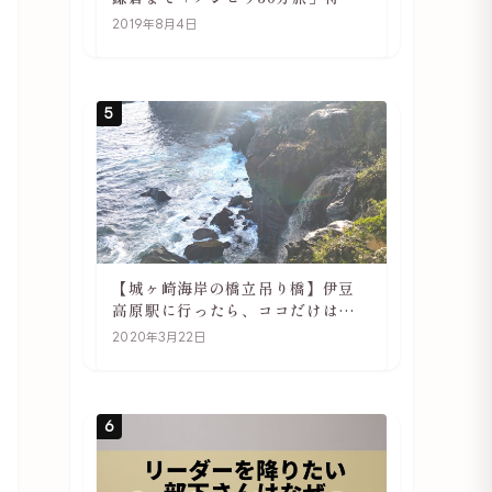
や駅の様子
2019年8月4日
5
【城ヶ崎海岸の橋立吊り橋】伊豆
高原駅に行ったら、ココだけは必
ず訪れてほしい
2020年3月22日
6