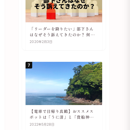
「リーダーを降りたい」部下さん
はなぜそう訴えてきたのか？ 何が
辛いのか？ あらためて考えてみる
2020年2月3日
7
【電車で日帰り真鶴】おススメス
ポットは「うに清」と「貴船神
社」
2022年5月28日