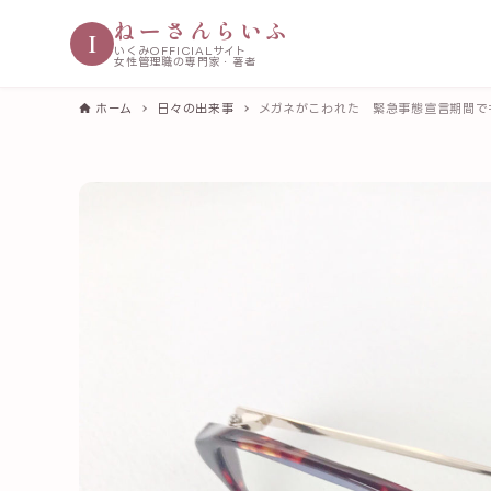
ねーさんらいふ
I
いくみOFFICIALサイト
女性管理職の専門家・著者
ホーム
日々の出来事
メガネがこわれた 緊急事態宣言期間で