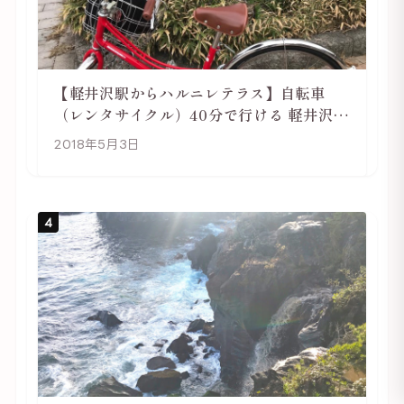
【軽井沢駅からハルニレテラス】自転車
（レンタサイクル）40分で行ける 軽井沢旅
行は自転車利用がおススメ
2018年5月3日
4