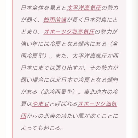
日本全体を見ると
太平洋高気圧
の勢力
が弱く、
梅雨前線
が長く日本列島にと
どまり、
オホーツク海高気圧
の勢力が
強い年には冷夏となる傾向にある（全
国冷夏型）。また、太平洋高気圧が西
日本にまでは張り出すが、その勢力が
弱い場合には北日本で冷夏となる傾向
がある（北冷西暑型）。東北地方の冷
夏は
やませ
と呼ばれる
オホーツク海気
団
からの北東の冷たい風が吹くことに
よっても起こる。