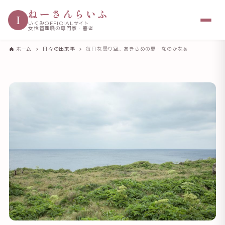
ねーさんらいふ
I
いくみOFFICIALサイト
女性管理職の専門家・著者
ホーム
日々の出来事
毎日な曇り空。あきらめの夏…なのかなぁ