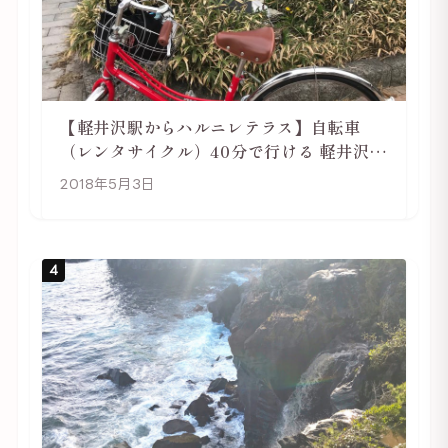
【軽井沢駅からハルニレテラス】自転車
（レンタサイクル）40分で行ける 軽井沢旅
行は自転車利用がおススメ
2018年5月3日
4