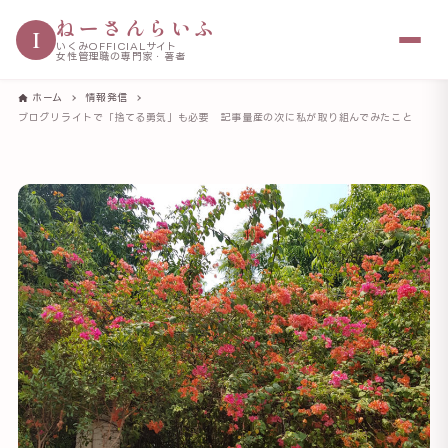
ねーさんらいふ
I
いくみOFFICIALサイト
女性管理職の専門家・著者
ホーム
情報発信
ブログリライトで「捨てる勇気」も必要 記事量産の次に私が取り組んでみたこと