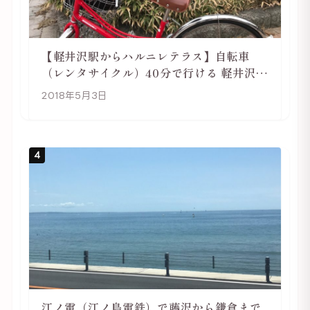
【軽井沢駅からハルニレテラス】自転車
（レンタサイクル）40分で行ける 軽井沢旅
行は自転車利用がおススメ
2018年5月3日
4
江ノ電（江ノ島電鉄）で藤沢から鎌倉まで