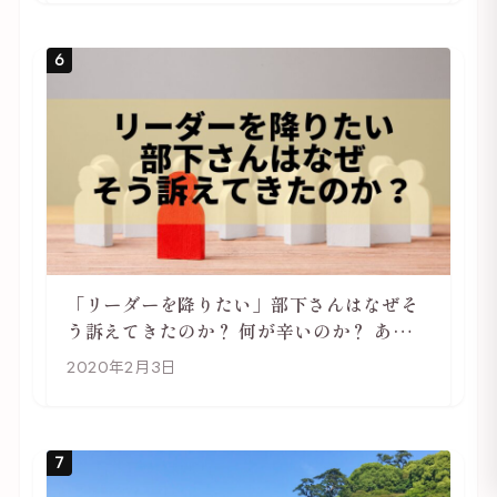
6
「リーダーを降りたい」部下さんはなぜそ
う訴えてきたのか？ 何が辛いのか？ あらた
めて考えてみる
2020年2月3日
7