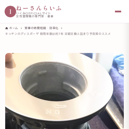
ねーさんらいふ
I
いくみOFFICIALサイト
女性管理職の専門家・著者
ホーム
家事の時間短縮・効率化
キッチンのディスポーザ 耐用年数は約7年 定期交換と詰まり予防策のススメ