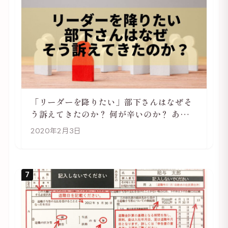
「リーダーを降りたい」部下さんはなぜそ
う訴えてきたのか？ 何が辛いのか？ あらた
めて考えてみる
2020年2月3日
7