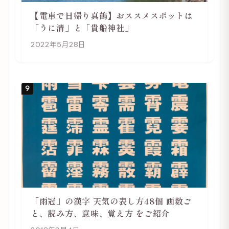
【電車で日帰り真鶴】おススメスポットは
「うに清」と「貴船神社」
2022年5月28日
9
「雨冠」の漢字 天気の表し方48個 画数ご
と、読み方、意味、覚え方 をご紹介