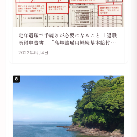
定年退職で手続きが必要になること 「退職
所得申告書」「高年齢雇用継続基本給付金
受給資格確認」
2022年5月4日
8