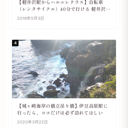
【軽井沢駅からハルニレテラス】自転車
（レンタサイクル）40分で行ける 軽井沢旅
行は自転車利用がおススメ
2018年5月3日
4
【城ヶ崎海岸の橋立吊り橋】伊豆高原駅に
行ったら、ココだけは必ず訪れてほしい
2020年3月22日