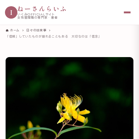
ねーさんらいふ
I
いくみOFFICIALサイト
女性管理職の専門家・著者
ホーム
日々の出来事
「信頼」していたものが崩れることもある 大切なのは「信念」