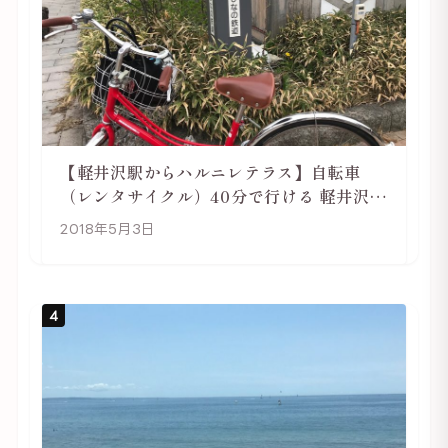
【軽井沢駅からハルニレテラス】自転車
（レンタサイクル）40分で行ける 軽井沢旅
行は自転車利用がおススメ
2018年5月3日
4