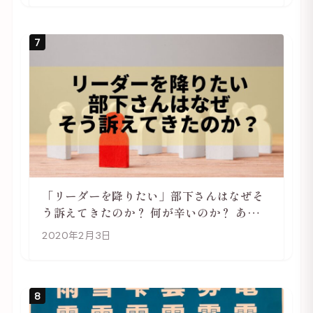
7
「リーダーを降りたい」部下さんはなぜそ
う訴えてきたのか？ 何が辛いのか？ あらた
めて考えてみる
2020年2月3日
8