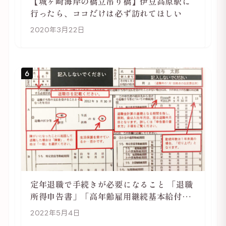
【城ヶ崎海岸の橋立吊り橋】伊豆高原駅に
行ったら、ココだけは必ず訪れてほしい
2020年3月22日
6
定年退職で手続きが必要になること 「退職
所得申告書」「高年齢雇用継続基本給付金
受給資格確認」
2022年5月4日