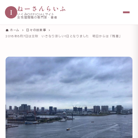
ねーさんらいふ
I
いくみOFFICIALサイト
女性管理職の専門家・著者
ホーム
日々の出来事
2018年8月7日は立秋 いきなり涼しい1日となりました 明日からは「残暑」