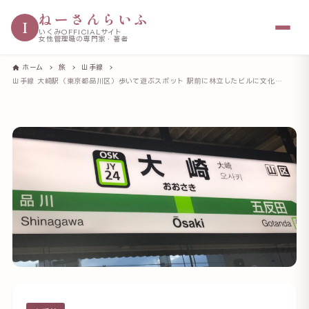
ねーさんらいふ
I
いくみOFFICIALサイト
女性管理職の専門家・著者
ホーム
旅
山手線
山手線 大崎駅（東京都品川区）歩いて遊ぶスポット 駅前に林立したビルに文化が集約されている場所